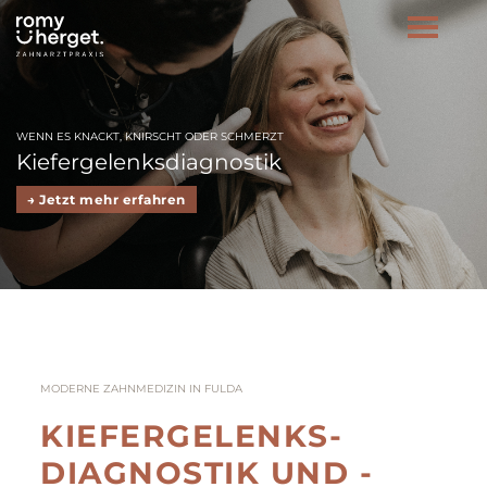
WENN ES KNACKT, KNIRSCHT ODER SCHMERZT
Kiefergelenksdiagnostik
→ Jetzt mehr erfahren
MODERNE ZAHNMEDIZIN IN FULDA
KIEFER­GELENKS­
DIAGNOSTIK UND -